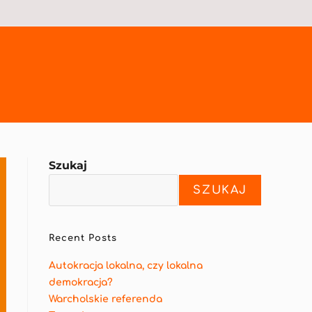
Szukaj
SZUKAJ
Recent Posts
Autokracja lokalna, czy lokalna
demokracja?
Warcholskie referenda