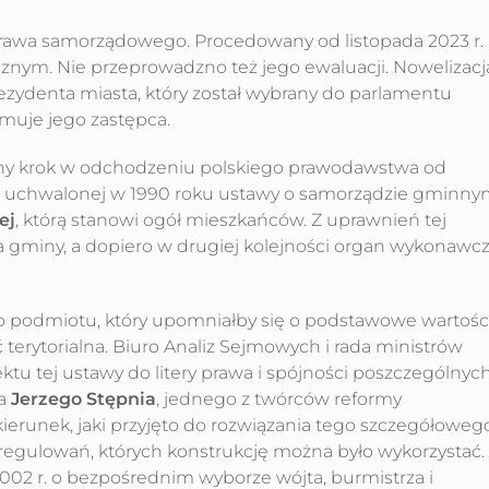
 prawa samorządowego. Procedowany od listopada 2023 r.
cznym. Nie przeprowadzno też jego ewaluacji. Nowelizacj
rezydenta miasta, który został wybrany do parlamentu
muje jego zastępca.
ejny krok w odchodzeniu polskiego prawodawstwa od
 uchwalonej w 1990 roku ustawy o samorządzie gminn
ej
, którą stanowi ogół mieszkańców. Z uprawnień tej
 gminy, a dopiero w drugiej kolejności organ wykonawc
o podmiotu, który upomniałby się o podstawowe wartośc
 terytorialna. Biuro Analiz Sejmowych i rada ministrów
ktu tej ustawy do litery prawa i spójności poszczególnyc
ka
Jerzego Stępnia
, jednego z twórców reformy
ierunek, jaki przyjęto do rozwiązania tego szczegółoweg
regulowań, których konstrukcję można było wykorzystać.
002 r. o bezpośrednim wyborze wójta, burmistrza i