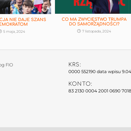
CO MA ZWYCIĘSTWO TRUMPA
JA NIE DAJE SZANS
DO SAMORZĄDNOŚCI?
EMOKRATOM
7 listopada, 2024
5 maja, 2024
KRS:
og FIO
0000 552190 data wpisu 9.04
KONTO:
83 2130 0004 2001 0690 701