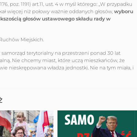
76, poz. 1191) art.11, ust. 4 w myśl którego: „W przypadku
skał więcej niż połowy ważnie oddanych głosów,
wyboru
kszością głosów ustawowego składu rady w
 Ruchów Miejskich.
samorząd terytorialny na przestrzeni ponad 30 lat
ialną. Nie chcemy miast, które uczą mieszkańców, że
wie nieskrępowana władza jednostki. Nie na tym miała, i
Ż