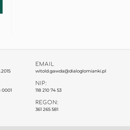
EMAIL
.2015
witold.gawda@dialoglomianki.pl
NIP:
8 0001
118 210 74 53
REGON:
361 265 581