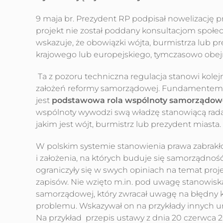
9 maja br. Prezydent RP podpisał nowelizację
projekt nie został poddany konsultacjom społe
wskazuje, że obowiązki wójta, burmistrza lub p
krajowego lub europejskiego, tymczasowo obej
Ta z pozoru techniczna regulacja stanowi kol
założeń reformy samorządowej. Fundamentem
jest
podstawowa rola wspólnoty samorządow
wspólnoty wywodzi swą władzę stanowiącą rada
jakim jest wójt, burmistrz lub prezydent miasta.
W polskim systemie stanowienia prawa zabrakł
i założenia, na których buduje się samorządność
ograniczyły się w swych opiniach na temat proje
zapisów. Nie wzięto m.in. pod uwagę stanowis
samorządowej, który zwracał uwagę na błędny k
problemu. Wskazywał on na przykłady innych u
Na przykład przepis ustawy z dnia 20 czerwca 2