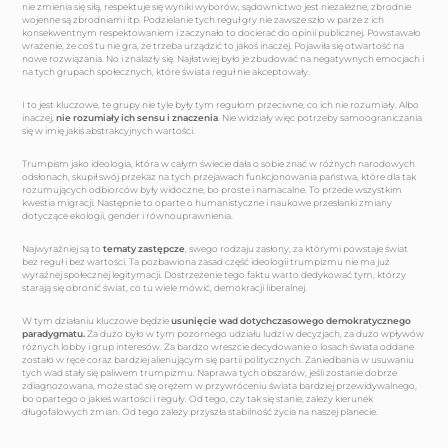
nie zmienia się siłą, respektuje się wyniki wyborów, sądownictwo jest niezależne, zbrodnie
wojenne są zbrodniami itp. Podzielanie tych reguł gry nie zawsze szło w parze z ich
konsekwentnym respektowaniem i zaczynało to docierać do opinii publicznej. Powstawało
wrażenie, że coś tu nie gra, że trzeba urządzić to jakoś inaczej. Pojawiła się otwartość na
nowe rozwiązania. No i znalazły się. Najłatwiej było je zbudować na negatywnych emocjach i
na tych grupach społecznych, które świata reguł nie akceptowały.
I to jest kluczowe, te grupy nie tyle były tym regułom przeciwne, co ich nie rozumiały. Albo
inaczej,
nie rozumiały ich sensu i znaczenia
. Nie widziały więc potrzeby samoograniczania
się w imię jakiś abstrakcyjnych wartości.
Trumpism jako ideologia, która w całym świecie dała o sobie znać w różnych narodowych
odsłonach, skupił swój przekaz na tych przejawach funkcjonowania państwa, które dla tak
rozumujących odbiorców były widoczne, bo proste i namacalne. To przede wszystkim
kwestia migracji. Następnie to oparte o humanistyczne i naukowe przesłanki zmiany
dotyczące ekologii, gender i równouprawnienia.
Najwyraźniej są to
tematy zastępcze
, swego rodzaju zasłony, za którymi powstaje świat
bez reguł i bez wartości. Ta pozbawiona zasad część ideologii trumpizmu nie ma już
wyraźnej społecznej legitymacji. Dostrzeżenie tego faktu warto dedykować tym, którzy
starają się obronić świat, co tu wiele mówić, demokracji liberalnej.
W tym działaniu kluczowe będzie
usunięcie wad dotychczasowego demokratycznego
paradygmatu.
Za dużo było w tym pozornego udziału ludzi w decyzjach, za dużo wpływów
różnych lobby i grup interesów. Za bardzo wreszcie decydowanie o losach świata oddane
zostało w ręce coraz bardziej alienującym się partii politycznych. Zaniedbania w usuwaniu
tych wad stały się paliwem trumpizmu. Naprawa tych obszarów, jeśli zostanie dobrze
zdiagnozowana, może stać się orężem w przywróceniu świata bardziej przewidywalnego,
bo opartego o jakieś wartości i reguły. Od tego, czy tak się stanie, zależy kierunek
długofalowych zmian. Od tego zależy przyszła stabilność życia na naszej planecie.