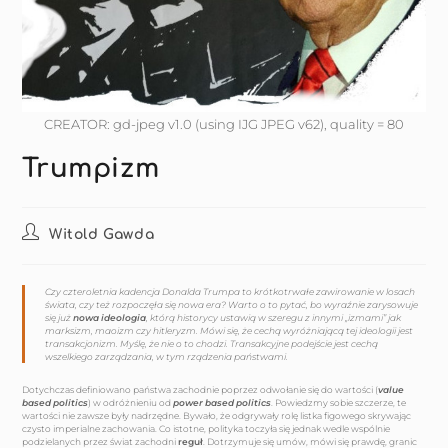
CREATOR: gd-jpeg v1.0 (using IJG JPEG v62), quality = 80
Trumpizm
Witold Gawda
Czy czteroletnia kadencja Donalda Trumpa to krótkotrwałe zawirowanie w losach
świata, czy też rozpoczęła się nowa era? Warto o to pytać, bo wyraźnie zarysowuje
się już
nowa ideologia
, którą historycy ustawią w szeregu z innymi „izmami” jak
marksizm, maoizm czy hitleryzm. Mówi się, że cechą wyróżniającą tej ideologii jest
transakcjonizm. Myślę, że nie o to chodzi. Transakcyjne podejście jest cechą
wszelkiego zarządzania, w tym rządzenia państwami.
Dotychczas definiowano państwa zachodnie poprzez odwołanie się do wartości (
value
based politics
) w odróżnieniu od
power based politics
. Powiedzmy sobie szczerze, te
wartości nie zawsze były nadrzędne. Bywało, że odgrywały rolę listka figowego skrywając
czysto imperialne zachowania. Co istotne, polityka toczyła się jednak wedle wspólnie
podzielanych przez świat zachodni
reguł
. Dotrzymuje się umów, mówi się prawdę, granic