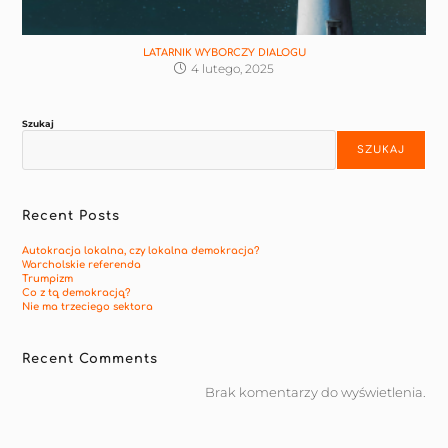
LATARNIK WYBORCZY DIALOGU
4 lutego, 2025
Szukaj
SZUKAJ
Recent Posts
Autokracja lokalna, czy lokalna demokracja?
Warcholskie referenda
Trumpizm
Co z tą demokracją?
Nie ma trzeciego sektora
Recent Comments
Brak komentarzy do wyświetlenia.