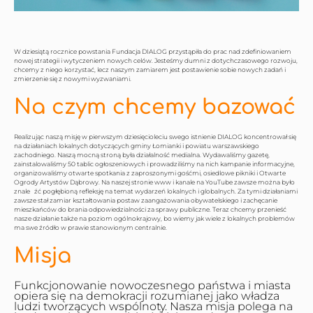
W dziesiątą rocznice powstania Fundacja DIALOG przystąpiła do prac nad zdefiniowaniem
nowej strategii i wytyczeniem nowych celów. Jesteśmy dumni z dotychczasowego rozwoju,
chcemy z niego korzystać, lecz naszym zamiarem jest postawienie sobie nowych zadań i
zmierzenie się z nowymi wyzwaniami.
Na czym chcemy bazować
Realizując naszą misję w pierwszym dziesięcioleciu swego istnienie DIALOG koncentrował się
na działaniach lokalnych dotyczących gminy Łomianki i powiatu warszawskiego
zachodniego. Naszą mocną stroną była działalność medialna. Wydawaliśmy gazetę,
zainstalowaliśmy 50 tablic ogłoszeniowych i prowadziliśmy na nich kampanie informacyjne,
organizowaliśmy otwarte spotkania z zaproszonymi gośćmi, osiedlowe pikniki i Otwarte
Ogrody Artystów Dąbrowy. Na naszej stronie www i kanale na YouTube zawsze można było
znale źć pogłębioną refleksję na temat wydarzeń lokalnych i globalnych. Za tymi działaniami
zawsze stał zamiar kształtowania postaw zaangażowania obywatelskiego i zachęcanie
mieszkańców do brania odpowiedzialności za sprawy publiczne. Teraz chcemy przenieść
nasze działanie także na poziom ogólnokrajowy, bo wiemy jak wiele z lokalnych problemów
ma swe źródło w prawie stanowionym centralnie.
Misja
Funkcjonowanie nowoczesnego państwa i miasta
opiera się na demokracji rozumianej jako władza
ludzi tworzących wspólnoty. Nasza misja polega na