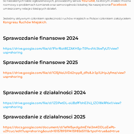
50 niezależnych tablic ogłoszeniowych, prowadzimy serwis
YouTube
, na którym znaleźć można
rozmowy o problemach Łomianek oraz samorządności lokalnej. Na naszej stronie
Facebook
umieszczamy relacje z bieżących działań.
Jesteśmy aktywnym członkiem społeczności ruchów miejskich w Polsce i członkiem założycielem
Kongresu Ruchów Miejskich
.
Sp
rawozdanie finansowe 2024
https://drive.google.com/file/d/1FkrRlat8EZAKH5p-T09s–dVc3bwTyU7/view?
usp=sharing
Sp
rawozdanie finansowe 2025
https://drive.google.com/file/d/1O5jNaUVD62nppR_dPo8Jr3p1UHpJy9mz/view?
usp=sharing
Sprawozdanie z działalności 2024
https://drive.google.com/file/d/1ZDPwtDL-aUBzPFbhE3VJ_IZO18kRP6xf/view?
usp=sharing
Sprawozdanie z działalnosci 2025
https://docs.google.com/document/d/1efM5yxdgdmEYei3m4DDLaEwPb-
u29cuc/edit?usp=sharing&ouid=101578959941598565111&rtpof=true&sd=true