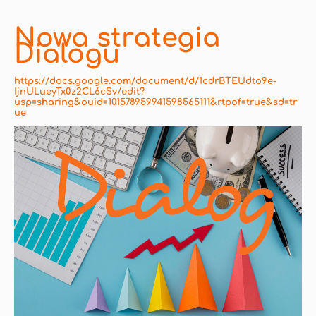
Nowa strategia
Dialogu
https://docs.google.com/document/d/1cdrBTEUdto9e-
IjnULueyTx0z2CL6cSv/edit?
usp=sharing&ouid=101578959941598565111&rtpof=true&sd=tr
ue