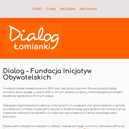
START
O NAS
PROGRAM
ARCHIWUM
Dialog - Fundacja Inicjatyw
Obywatelskich
Fundacja została zarejestrowana w 2015 roku. Jest kontynuatorem Stowarzyszenia Dialog
Łomianki, które działało w latach 2013-14. Po tym okresie uznaliśmy, że łatwiej będzie prowadzić
działalność społeczną w formie Fundacji.
Dialog jest organizacją pozarządową, w której centrum uwagi jest stan samorządności w gminie
Łomianki oraz w Polsce. Angażujemy się więc w działania integrujące społeczność lokalną oraz we
wspieranie oddolnych kandydatów w wyborach samorządowych, którzy podzielają nasze
priorytety.
Wydawaliśmy bezpłatne czasopismo „Dialog”. Ukazało się 13 jego numerów. Zainstalowaliśmy ok.